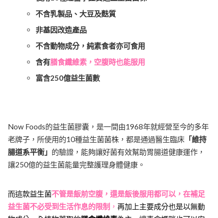
不含乳製品、大豆及麩質
非基因改造產品
不含動物成分，純素食者亦可食用
含有
膳食纖維素，空腹時也能服用
富含250億益生菌數
Now Foods的益生菌膠囊，是一間由1968年就經營至今的多年
老牌子，所使用的10種益生菌菌株，都是通過醫生臨床
「維持
腸道系平衡」
的驗證，能夠讓好菌有效幫助胃腸道健康運作，
讓250億的益生菌能量完整護理身體健康。
而這款益生菌
不管是飯前空腹，還是飯後服用都可以，在補足
益生菌不必受到生活作息的限制
，
再加上主要成分也是以無動