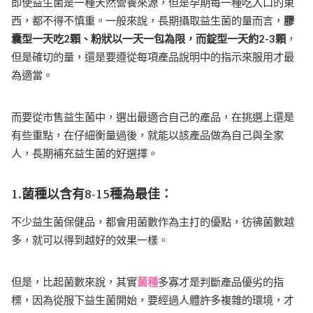
即使益生菌是一種天然營養來源，但是孕期每一種吃入口的東
西，都不得不慎重。一般來說，長期攝取益生菌的量而言，
膠
囊型一天吃2顆、粉狀以一天一包為限，而錠型一天約2-3顆
，
但是確切的量，還是要遵從每項產品說明中的指示來服用才最
為適當。
而要從市售益生菌中，選出最適合自己的產品，在挑選上還是
有些重點，在仔細衡量過後，就能以該產品做為自己與全家
人，長期補充益生菌的好選擇。
1.菌種以含有8-15
種為最佳：
不少益生菌保健品，都會用菌數作為主打的優點，彷彿菌數越
多，就可以得到越好的效果一樣。
但是，比起菌數來說，其實
菌種
多寡才是判斷產品優劣的指
標，因為從服下益生菌開始，要經過人體許多複雜的環境，才