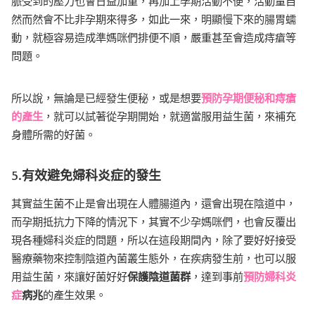
脈受到的壓力也會日益加重，再加上孕期活動不便，活動量自
然而然會不比非孕期來得多，如此一來，明顯慢下來的腸胃蠕
動，就極容易造成準媽咪們排便不順，嚴重甚至會造成痔瘡等
問題。
所以說，無論是已經發生便秘，或是想要
預防孕期便秘和痔瘡
的
產生
，就可以試著從孕期開始，就適當服用益生菌，來補充
身體所需的好菌。
5.有效避免婦科炎症的發生
其實益生菌不止是會出現在人體腸道內，還會出現在陰道中，
而孕期抵抗力下降的情況下，其實不少孕媽咪們，也會反覆出
現各種婦科炎症的問題，所以在這段期間內，除了要好好接受
醫療藥物來控制陰道內菌叢生態外，在疾病發生前，也可以服
用益生菌，來讓好菌好好
保護陰道菌群
，達到事前
預防婦科炎
症
病兆
的產生效果。