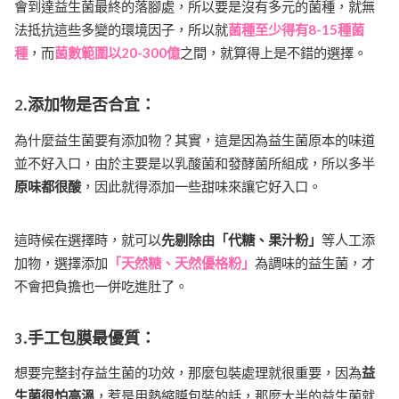
會到達益生菌最終的落腳處，所以要是沒有多元的菌種，就無
法抵抗這些多變的環境因子，所以就
菌種至少得有8-15種菌
種
，而
菌數範圍以20-300億
之間，就算得上是不錯的選擇。
2.添加物是否合宜：
為什麼益生菌要有添加物？其實，這是因為益生菌原本的味道
並不好入口，由於主要是以乳酸菌和發酵菌所組成，所以多半
原味都很酸
，因此就得添加一些甜味來讓它好入口。
這時候在選擇時，就可以
先剔除由「代糖、果汁粉」
等人工添
加物，選擇添加
「天然糖、天然優格粉」
為調味的益生菌，才
不會把負擔也一併吃進肚了。
3.手工包膜最優質：
想要完整封存益生菌的功效，那麼包裝處理就很重要，因為
益
生菌很怕高溫
，惹是用熱縮膜包裝的話，那麼大半的益生菌就