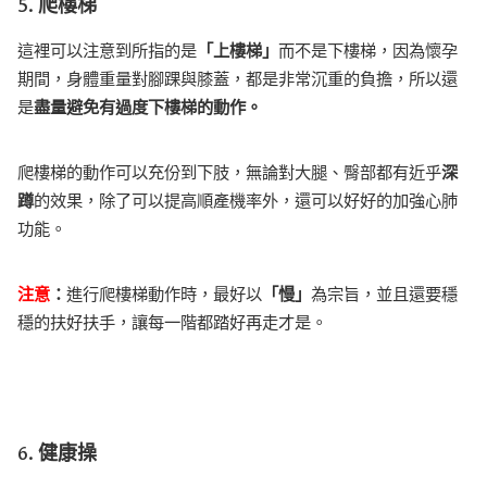
5. 爬樓梯
這裡可以注意到所指的是
「上樓梯」
而不是下樓梯，因為懷孕
期間，身體重量對腳踝與膝蓋，都是非常沉重的負擔，所以還
是
盡量避免有過度下樓梯的動作。
爬樓梯的動作可以充份到下肢，無論對大腿、臀部都有近乎
深
蹲
的效果，除了可以提高順產機率外，還可以好好的加強心肺
功能。
注意
：
進行爬樓梯動作時，最好以
「慢」
為宗旨，並且還要穩
穩的扶好扶手，讓每一階都踏好再走才是。
6. 健康操