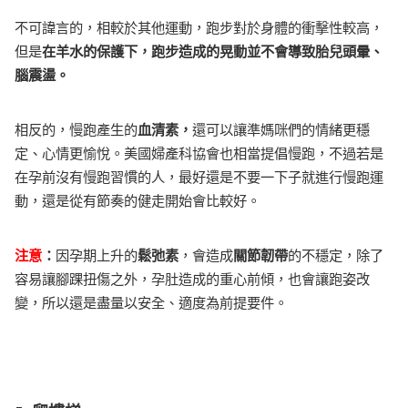
不可諱言的，相較於其他運動，跑步對於身體的衝擊性較高，
但是
在羊水的保護下，跑步造成的晃動並不會導致胎兒頭暈、
腦震盪。
相反的，慢跑產生的
血清素，
還可以讓準媽咪們的情緒更穩
定、心情更愉悅。美國婦產科協會也相當提倡慢跑，不過若是
在孕前沒有慢跑習慣的人，最好還是不要一下子就進行慢跑運
動，還是從有節奏的健走開始會比較好。
注意
：
因孕期上升的
鬆弛素
，會造成
關節韌帶
的不穩定，除了
容易讓腳踝扭傷之外，孕肚造成的重心前傾，也會讓跑姿改
變，所以還是盡量以安全、適度為前提要件。