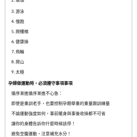
3. 游泳
4. 慢跑
5. 爬樓梯
6. 健康操
7. 飛輪
8. 爬山
9. 太極
孕婦做運動時，必須遵守事項事項
循序漸進循序漸進不心急：
即使是重訓老手，也要控制孕期舉重的重量跟訓練量
不論運動強度如何，事前暖身與事後收操都不可省
讓你的身體告訴你什麼時候該停！
避免空腹運動，注意補充水分！