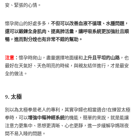
安、緊張的心情。
懷孕爬山的好處多多，
不但可以改善血液不循環、水腫問題，
還可以鍛鍊全身肌肉、提高肺活量，讓呼吸系統更加強壯且順
暢，進而對分娩也有非常不錯的幫助。
注意
：
懷孕時爬山，盡量選擇地面緩和
上升且平坦的山路
，也
最好在天氣好、天色明亮的時候，與親友結伴進行，才是最安
全的做法。
9.
太極
別以為太極拳是老人的專利，其實孕婦也相當適合!在練習太極
拳時，可以
增強中樞神經系統
的機能，簡單的來說，就是能讓
注意力更集中、思想更清晰、心也更靜，進一步緩解孕媽咪夜
間不易入睡的問題。