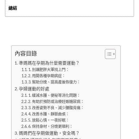
總結
內容目錄
準媽媽在孕期為什麼需要運動？
1. 別讓肥胖大軍找上門：
2. 甩開各種孕期病症：
3. 幫助分娩、提高產後恢復力：
孕婦運動的好處
1. 緩減水腫、便秘等消化問題：
2. 有助於預防或治療妊娠糖尿病：
3. 改善姿勢不良、減少腰酸背痛：
4. 改善水腫、靜脈曲張：
5. 放鬆心情，一夜好眠：
6. 保持身材，分娩更順利：
媽媽們在孕期做運動，安全嗎？