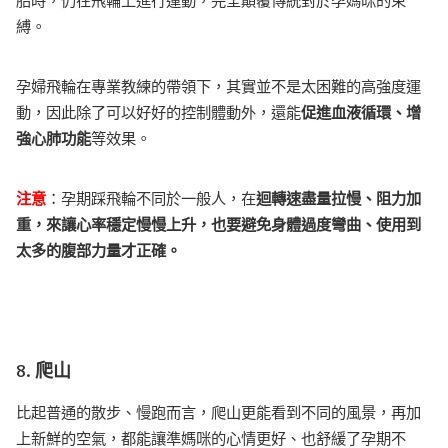
胎時，仍在飛輪上進行運動，完全顛覆傳統對於孕媽咪的束
縛。
孕婦飛輪在專業教練的帶領下，其實並不是太困難的高強度運
動，因此除了可以好好的控制體動外，還能
促進血液循環、增
強心肺功能
等效果。
注意
：孕期踩飛輪不同於一般人，在
迴轉速盡量拉慢、阻力加
重，來讓心率穩定慢慢上升，也要避免身體過度彎曲、使用到
太多的腹部力量才正確。
8. 爬山
比起普通的散步、慢跑而言，爬山更能看到不同的風景，再加
上新鮮的空氣，都能讓準媽咪的心情更好、也舒緩了孕期不