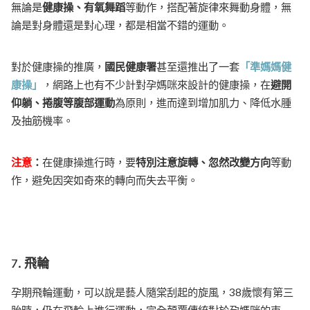
無論是
健康操、有氧舞蹈
等動作，搭配著旋律來舞動身體，無
論是對身體還是對心理，都是相當不錯的運動。
對於健康操的推廣，
國民健康署
甚至還推出了一套
「準媽媽健
康操」
，網路上也有不少計對孕媽咪來設計的健康操，在
避開
仰躺、捲腹等腹部運動
為原則，進而達到增加肌力、降低水腫
及抽筋機率。
注意
：
在健康操進行時，要
特別注意
旋轉、忽然改變方向
等動
作，避免因突如奇來的轉向而失去平衡。
7. 飛輪
孕期飛輪運動，可以說是藝人隨棠刮起的旋風，38歲懷有第三