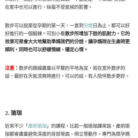
在家中也可以進行，絲毫不受氣候的影響。
散步可以說是從孕期的第一天，一直到
分娩
日為止，都可以好
好進行的一個鍛鍊。可別小看
散步所增加下肢的肌耐力，它的
效果可是會大大地幫助準媽咪們的分娩，讓孕媽咪在生產時更
順利，同時也可以舒緩情緒、穩定心情。
注意
：
散步的路線盡量以平整的平地為宜，若在室外散步的
話，最好在天氣涼爽時進行，可以的話，有人陪伴散步更好。
2. 瑜珈
近來不少「
產前瑜珈
」的課程，比起一般瑜珈課來說，產前瑜
珈都會盡量避免深度的背部彎曲、倒立等動作，專門為懷孕媽