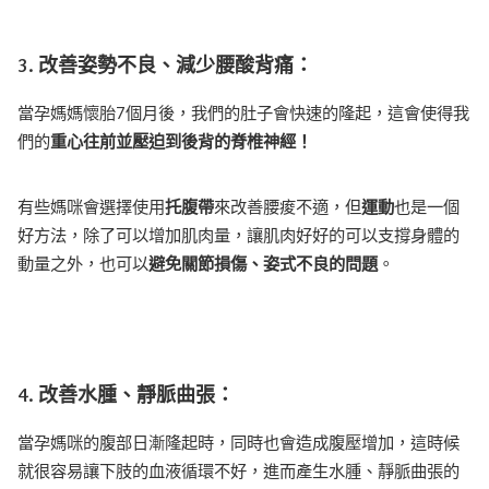
3.
改善姿勢不良、減少腰酸背痛：
當孕媽媽懷胎7個月後，我們的肚子會快速的隆起，這會使得我
們的
重心往前並壓迫到後背的脊椎神經！
有些媽咪會選擇使用
托腹帶
來改善腰痠不適，但
運動
也是一個
好方法，除了可以增加肌肉量，讓肌肉好好的可以支撐身體的
動量之外，也可以
避免關節損傷、姿式不良的問題
。
4.
改善水腫、靜脈曲張：
當孕媽咪的腹部日漸隆起時，同時也會造成腹壓增加，這時候
就很容易讓下肢的血液循環不好，進而產生水腫、靜脈曲張的