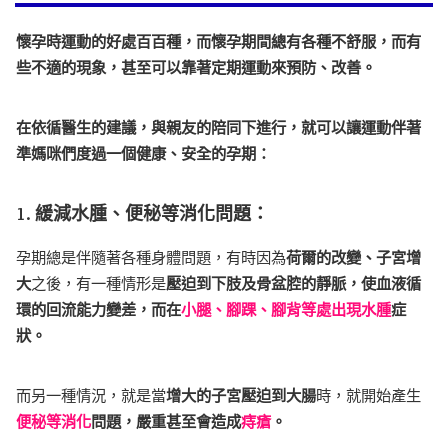
懷孕時運動的好處百百種，而懷孕期間總有各種不舒服，而有
些不適的現象，甚至可以靠著定期運動來預防、改善。
在依循醫生的建議，與親友的陪同下進行，就可以讓運動伴著
準媽咪們度過一個健康、安全的孕期：
1.
緩減水腫、便秘等消化問題：
孕期總是伴隨著各種身體問題，有時因為
荷爾的改變、子宮增
大
之後，有一種情形是
壓迫到下肢及骨盆腔的靜脈，使血液循
環的回流能力變差，而
在
小腿、腳踝、腳背等處出現水腫
症
狀。
而另一種情況，就是當
增大的子宮壓迫到大腸
時，就開始產生
便秘等消化
問題，嚴重甚至會造成
痔瘡
。