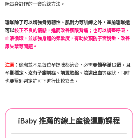
咪量身訂作的一套鍛鍊方法。
瑜珈除了可以增強骨剪韌性、肌耐力等訓練之外，產前瑜珈還
可以
校正不良的儀態，進而改善腰酸背痛；也可以調整呼吸、
血液循環，並加強身體的柔軟度，有助於預防子宮脫垂、改善
尿失禁等問題。
注意
：
瑜珈並不是每位孕媽咪都適合，必需要
懷孕滿12周
，且
孕
期穩定、沒有子癲前症、前置胎盤、陰道出血
等症狀，同時
也要醫師判定許可下進行比較安全。
iBaby 推薦的線上產後運動課程