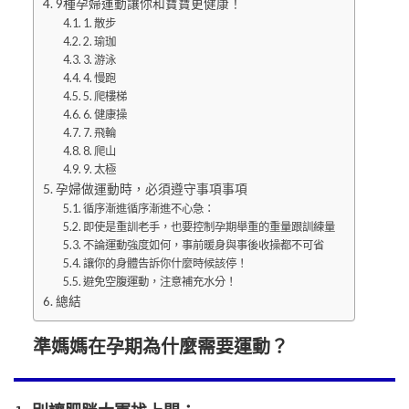
9種孕婦運動讓你和寶寶更健康！
1. 散步
2. 瑜珈
3. 游泳
4. 慢跑
5. 爬樓梯
6. 健康操
7. 飛輪
8. 爬山
9. 太極
孕婦做運動時，必須遵守事項事項
循序漸進循序漸進不心急：
即使是重訓老手，也要控制孕期舉重的重量跟訓練量
不論運動強度如何，事前暖身與事後收操都不可省
讓你的身體告訴你什麼時候該停！
避免空腹運動，注意補充水分！
總結
準媽媽在孕期為什麼需要運動？