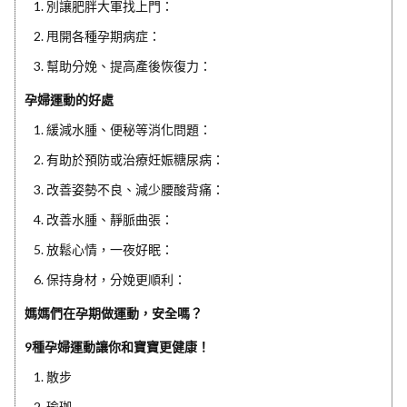
1. 別讓肥胖大軍找上門：
2. 甩開各種孕期病症：
3. 幫助分娩、提高產後恢復力：
孕婦運動的好處
1. 緩減水腫、便秘等消化問題：
2. 有助於預防或治療妊娠糖尿病：
3. 改善姿勢不良、減少腰酸背痛：
4. 改善水腫、靜脈曲張：
5. 放鬆心情，一夜好眠：
6. 保持身材，分娩更順利：
媽媽們在孕期做運動，安全嗎？
9種孕婦運動讓你和寶寶更健康！
1. 散步
2. 瑜珈