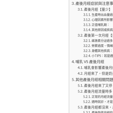
產後月經症狀與注意
產後月經【量少】
生產時出血量過
心理因素所影響
正值哺乳期：
其他原因或疾病
產後第一次月經【量
雌激素分泌過多
勞累過度、情緒
身體其他疾病：
小TIPS：若是
哺乳 VS 產後月經
哺乳會影響產後月
月經來了，但是奶
其他產後月經相關問
產後月經來了又停
產後月經流量時多
正常的月經流量
適時就診，才是
產後月經都沒來，
產後恢復月經的