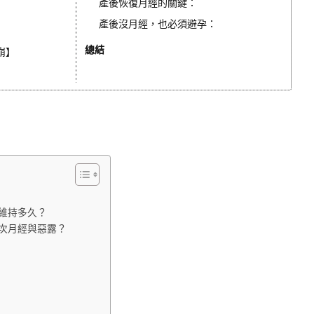
產後恢復月經的關鍵：
產後沒月經，也必須避孕：
總結
崩】
維持多久？
次月經與惡露？