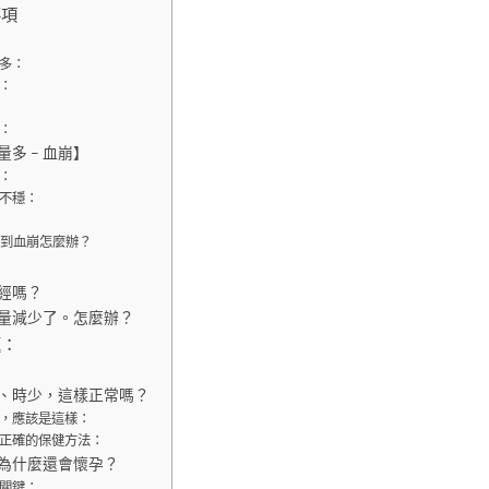
事項
多：
：
：
多 – 血崩】
：
不穩：
遇到血崩怎麼辦？
經嗎？
量減少了。怎麼辦？
題：
、時少，這樣正常嗎？
，應該是這樣：
正確的保健方法：
為什麼還會懷孕？
關鍵：