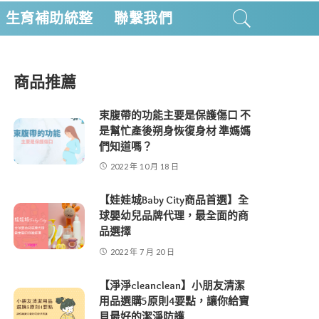
生育補助統整
聯繫我們
商品推薦
束腹帶的功能主要是保護傷口 不
是幫忙產後朔身恢復身材 準媽媽
們知道嗎？
2022 年 10 月 18 日
【娃娃城Baby City商品首選】全
球嬰幼兒品牌代理，最全面的商
品選擇
2022 年 7 月 20 日
【淨淨cleanclean】小朋友清潔
用品選購5原則4要點，讓你給寶
貝最好的潔淨防護