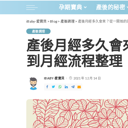
孕期寶典
產後的秘密
iBaby-愛寶貝
>
Blog
>
產後調理
>
產後月經多久會來？從一開始的
產後調理
產後月經多久會
到月經流程整理
IBABY-愛寶貝
2021 年 12 月 14 日
POSTED
BY