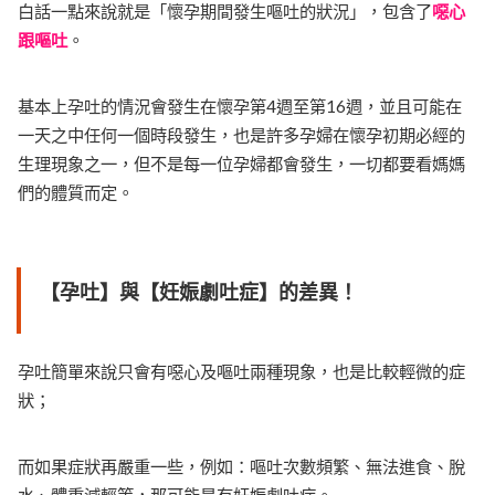
白話一點來說就是「懷孕期間發生嘔吐的狀況」，包含了
噁心
跟嘔吐
。
基本上孕吐的情況會發生在懷孕第4週至第16週，並且可能在
一天之中任何一個時段發生，也是許多孕婦在懷孕初期必經的
生理現象之一，但不是每一位孕婦都會發生，一切都要看媽媽
們的體質而定。
【孕吐】與【妊娠劇吐症】的差異！
孕吐簡單來說只會有噁心及嘔吐兩種現象，也是比較輕微的症
狀；
而如果症狀再嚴重一些，例如：嘔吐次數頻繁、無法進食、脫
水、體重減輕等，那可能是有妊娠劇吐症。