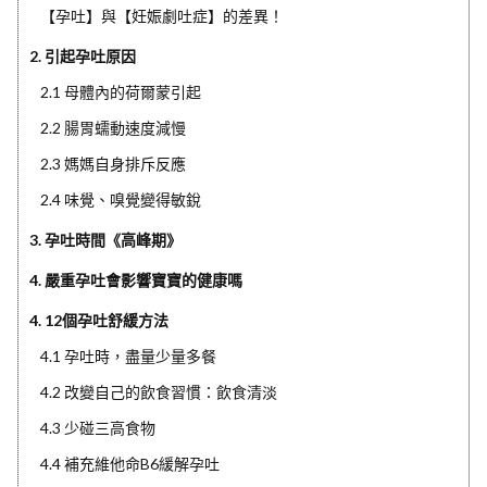
【孕吐】與【妊娠劇吐症】的差異！
2. 引起孕吐原因
2.1 母體內的荷爾蒙引起
2.2 腸胃蠕動速度減慢
2.3 媽媽自身排斥反應
2.4 味覺、嗅覺變得敏銳
3. 孕吐時間《高峰期》
4. 嚴重孕吐會影響寶寶的健康嗎
4. 12個孕吐舒緩方法
4.1 孕吐時，盡量少量多餐
4.2 改變自己的飲食習慣：飲食清淡
4.3 少碰三高食物
4.4 補充維他命B6緩解孕吐