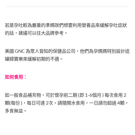
若是孕吐較為嚴重的準媽咪們想要利用營養品來緩解孕吐症狀
的話，建議可以往大品牌參考。
美國 GNC 為眾人皆知的保健品公司，他們為孕媽媽特別設計這
罐婦寶樂來緩解初期的不適。
如何食用：
如一般食品補充物，可於懷孕前二期 (即 1-6個月 ) 每次食用 2
顆(每份 )，每日可達 2次。請隨開水食用，一日請勿超過 4顆，
多食無益。