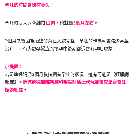
孕吐的時間會維持多久：
孕吐時間大約會
維持
12週
，也就是
3個月左右
。
3個月之後因為胎盤發育已大致完整，孕吐的現象就會減少甚至
沒有，只有少數孕婦直到懷孕中後期都還會有孕吐現象。
​小提醒：
若是準媽媽們3個月後持續有孕吐的狀況，這有可能是【
妊娠劇
吐症】。
請您前往醫院與產科醫生討論此狀況並檢查是否為妊
娠劇吐症
。