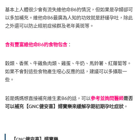
基本上人體很少會有流失維他命B6的情況，但如果是孕婦卻可
以多加補充。維他命B6最廣為人知的功效就是舒緩孕吐，除此
之外還可以防止經前症候群及老年黃斑等。
含有豐富維他命B6的食物包含
：
穀類、香蕉、牛雞魚肉類、雞蛋、牛奶、馬鈴薯、紅蘿蔔等。
如果不會對這些食物產生噁心反應的話，建議可以多攝取一
些。
若是媽媽想直接補充維生素B6的話，可以
參考並詢問醫師
是否
可以補充【GNC健安喜】婦寶樂來緩解孕期初期孕吐症狀
。
【GNC健安喜】婦寶樂