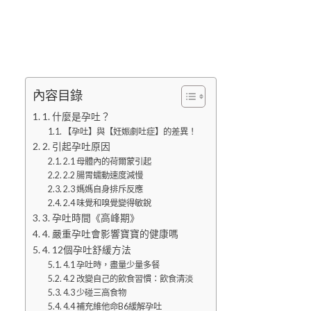
內容目錄
1. 什麼是孕吐？
【孕吐】與【妊娠劇吐症】的差異！
2. 引起孕吐原因
2.1 母體內的荷爾蒙引起
2.2 腸胃蠕動速度減慢
2.3 媽媽自身排斥反應
2.4 味覺和嗅覺變得敏銳
3. 孕吐時間《高峰期》
4. 嚴重孕吐會影響寶寶的健康嗎
4. 12個孕吐舒緩方法
4.1 孕吐時，盡量少量多餐
4.2 改變自己的飲食習慣：飲食清淡
4.3 少碰三高食物
4.4 補充維他命B6緩解孕吐