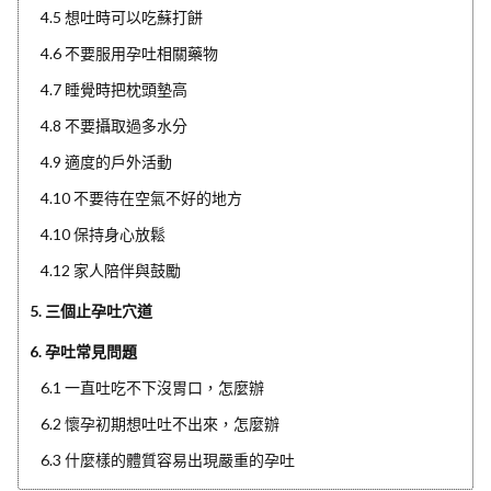
4.5 想吐時可以吃蘇打餅
4.6 不要服用孕吐相關藥物
4.7 睡覺時把枕頭墊高
4.8 不要攝取過多水分
4.9 適度的戶外活動
4.10 不要待在空氣不好的地方
4.10 保持身心放鬆
4.12 家人陪伴與鼓勵
5. 三個止孕吐穴道
6. 孕吐常見問題
6.1 一直吐吃不下沒胃口，怎麼辦
6.2 懷孕初期想吐吐不出來，怎麼辦
6.3 什麼樣的體質容易出現嚴重的孕吐