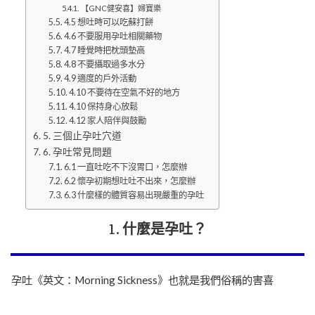
【GNC健安喜】婦寶樂
4.5 想吐時可以吃蘇打餅
4.6 不要服用孕吐相關藥物
4.7 睡覺時把枕頭墊高
4.8 不要攝取過多水分
4.9 適度的戶外活動
4.10 不要待在空氣不好的地方
4.10 保持身心放鬆
4.12 家人陪伴與鼓勵
5. 三個止孕吐穴道
6. 孕吐常見問題
6.1 一直吐吃不下沒胃口，怎麼辦
6.2 懷孕初期想吐吐不出來，怎麼辦
6.3 什麼樣的體質容易出現嚴重的孕吐
1. 什麼是孕吐？
孕吐《英文：Morning Sickness》也就是我們俗稱的害喜