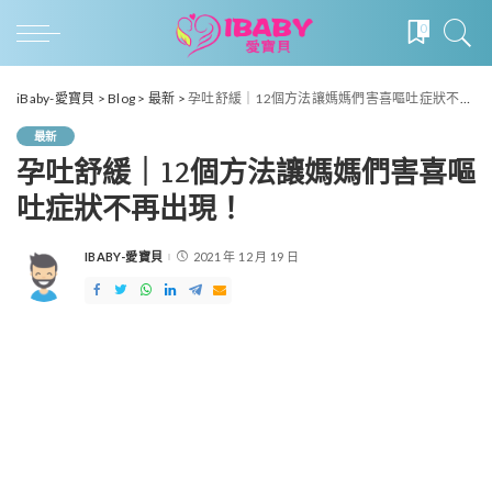
0
iBaby-愛寶貝
>
Blog
>
最新
>
孕吐舒緩｜12個方法讓媽媽們害喜嘔吐症狀不再出現！
最新
孕吐舒緩｜12個方法讓媽媽們害喜嘔
吐症狀不再出現！
IBABY-愛寶貝
2021 年 12 月 19 日
POSTED
BY