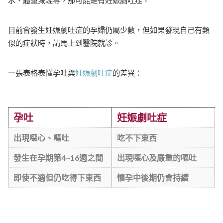
目前會發生妊娠劇吐症的孕婦仍屬少數，但如果發現自己有類
似的症狀時，請馬上到醫院就診。
一張表格表懂孕吐與
妊娠劇吐症
的差異：
孕吐
妊娠劇吐症
出現噁心、嘔吐
吃不下東西
發生在孕期第4~16週之間
出現噁心及嚴重的嘔吐
即使不適但仍吃得下東西
懷孕中後期仍會持續