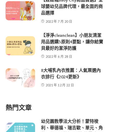
【娃娃城Baby City商品首選】全
球嬰幼兒品牌代理，最全面的商
品選擇
2022 年 7 月 20 日
【淨淨cleanclean】小朋友清潔
用品選購5原則4要點，讓你給寶
貝最好的潔淨防護
2022 年 6 月 28 日
8大哺乳內衣推薦：人氣票選內
衣排行《2024更新》
2021 年 12 月 22 日
熱門文章
幼兒園教學法大分析！蒙特梭
利、華德福、瑞吉歐、單元、角