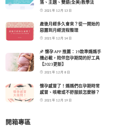
落、主題、雙語(全美)教學法
2021 年 12 月 13 日
產後月經多久會來？從一開始的
惡露到月經流程整理
2021 年 12 月 14 日
懷孕 APP 推薦：19款準媽媽手
機必載，陪伴您孕期間的好工具
【2023更新】
2021 年 12 月 8 日
懷孕感冒了！媽媽們在孕期時常
感冒、咳嗽或不舒服該怎麼辦？
2021 年 12 月 19 日
開箱專區