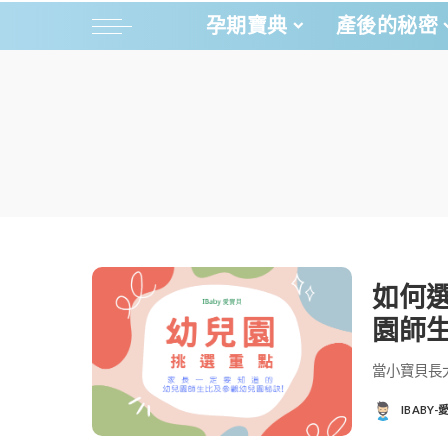
孕期寶典
產後的秘密
如何
園師生
當小寶貝長
IBABY
POSTED
BY