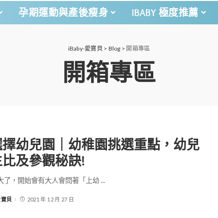
孕期運動與產後瘦身
IBABY 極度推薦
iBaby-愛寶貝
>
Blog
>
開箱專區
開箱專區
選擇幼兒園｜幼稚園挑選重點，幼兒
比及參觀秘訣!
大了，開始會有大人會問著「上幼
...
-愛寶貝
2021 年 12 月 27 日