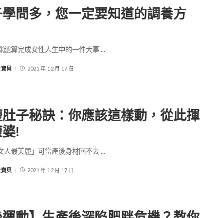
子學問多，您一定要知道的調養方
咪總算完成女性人生中的一件大事
...
-愛寶貝
2021 年 12 月 17 日
瘦肚子秘訣：你應該這樣動，從此揮
婆!
女人最美麗」可當產後身材回不去
...
-愛寶貝
2021 年 12 月 17 日
後運動】生產後深陷肥胖危機？教你