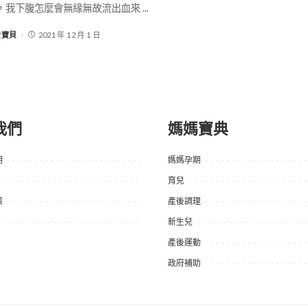
，我下腹怎麼會無緣無故流出血來
...
-愛寶貝
2021 年 12 月 1 日
我們
媽媽寶典
明
媽媽孕期
育兒
策
產後調理
新生兒
產後運動
政府補助