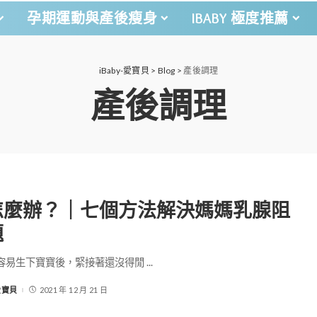
孕期運動與產後瘦身
IBABY 極度推薦
iBaby-愛寶貝
>
Blog
>
產後調理
產後調理
怎麼辦？｜七個方法解決媽媽乳腺阻
題
容易生下寶寶後，緊接著還沒得閒
...
-愛寶貝
2021 年 12 月 21 日