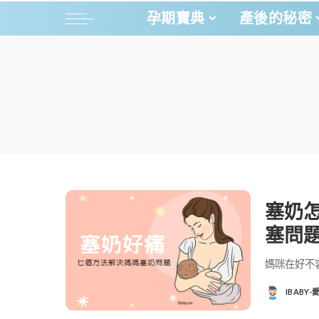
孕期寶典
產後的秘密
塞奶
塞問
媽咪在好不
IBABY
POSTED
BY