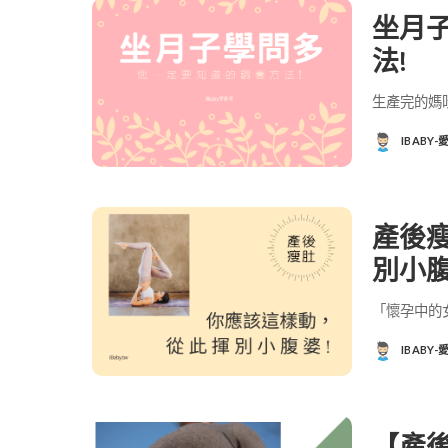
坐月
法!
生產完的媽
IBABY
POSTED
BY
產後
別小腹
「懷孕中的
IBABY
POSTED
BY
【產