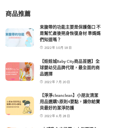
商品推薦
束腹帶的功能主要是保護傷口 不
是幫忙產後朔身恢復身材 準媽媽
們知道嗎？
2022 年 10 月 18 日
【娃娃城Baby City商品首選】全
球嬰幼兒品牌代理，最全面的商
品選擇
2022 年 7 月 20 日
【淨淨cleanclean】小朋友清潔
用品選購5原則4要點，讓你給寶
貝最好的潔淨防護
2022 年 6 月 28 日