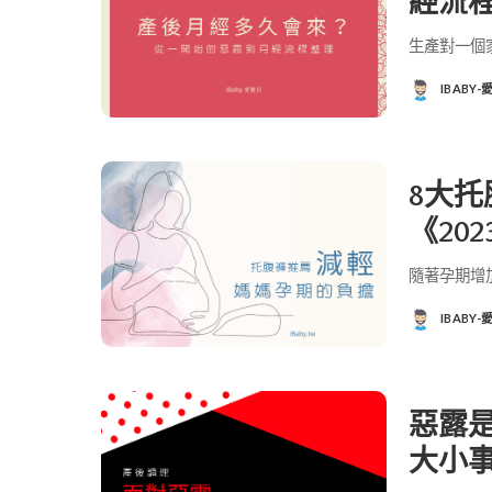
經流
生產對一個
IBABY
POSTED
BY
8大
《20
隨著孕期增
IBABY
POSTED
BY
惡露
大小