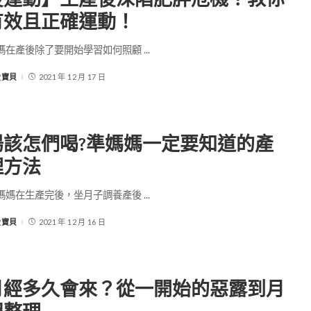
有效且正確運動！
媽在產後除了要開始學習如何照顧
...
-愛寶貝
2021 年 12 月 17 日
湯該怎們喝?準媽媽一定要知道的產
理方法
媽媽在生產完後，坐月子調養產後
...
-愛寶貝
2021 年 12 月 16 日
月經多久會來？從一開始的惡露到月